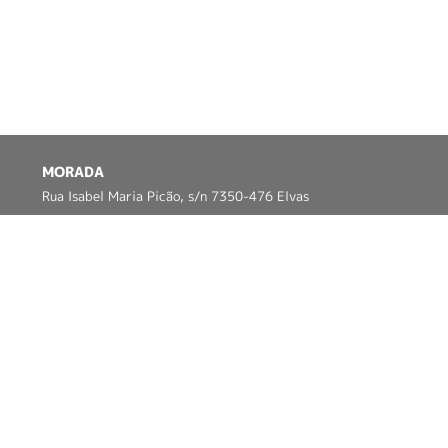
MORADA
Rua Isabel Maria Picão, s/n 7350-476 Elvas
Google Maps
CONTATOS
268 639 740
op@cm-elvas.pt
Todos os direitos reservados
Política de Privacidade
Termos Legais