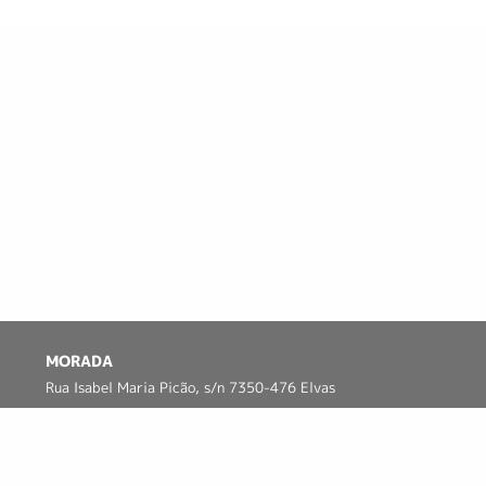
MORADA
Rua Isabel Maria Picão, s/n 7350-476 Elvas
Google Maps
CONTATOS